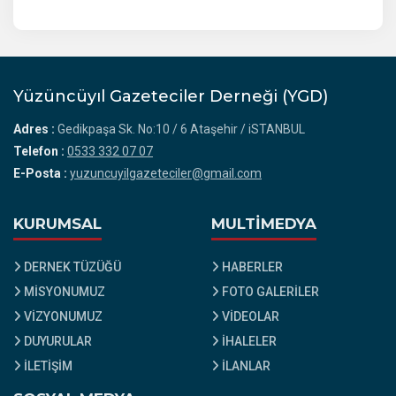
Yüzüncüyıl Gazeteciler Derneği (YGD)
Adres :
Gedikpaşa Sk. No:10 / 6 Ataşehir / iSTANBUL
Telefon :
0533 332 07 07
E-Posta :
yuzuncuyilgazeteciler@gmail.com
KURUMSAL
MULTİMEDYA
DERNEK TÜZÜĞÜ
HABERLER
MİSYONUMUZ
FOTO GALERİLER
VİZYONUMUZ
VİDEOLAR
DUYURULAR
İHALELER
İLETİŞİM
İLANLAR