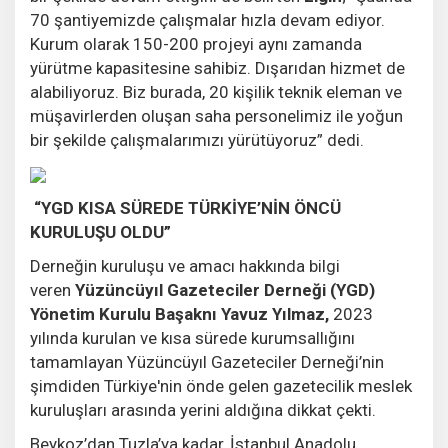
70 şantiyemizde çalışmalar hızla devam ediyor.
Kurum olarak 150-200 projeyi aynı zamanda
yürütme kapasitesine sahibiz. Dışarıdan hizmet de
alabiliyoruz. Biz burada, 20 kişilik teknik eleman ve
müşavirlerden oluşan saha personelimiz ile yoğun
bir şekilde çalışmalarımızı yürütüyoruz” dedi.
“YGD KISA SÜREDE TÜRKİYE’NİN ÖNCÜ
KURULUŞU OLDU”
Derneğin kuruluşu ve amacı hakkında bilgi
veren
Yüzüncüyıl Gazeteciler Derneği (YGD)
Yönetim Kurulu Başaknı Yavuz Yılmaz,
2023
yılında kurulan ve kısa sürede kurumsallığını
tamamlayan Yüzüncüyıl Gazeteciler Derneği’nin
şimdiden Türkiye'nin önde gelen gazetecilik meslek
kuruluşları arasında yerini aldığına dikkat çekti.
Beykoz’dan Tuzla’ya kadar, İstanbul Anadolu