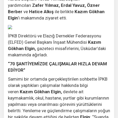
yardımcıları
Zafer Yılmaz, Erdal Yavuz, Özner
Berber
ve
Hatice Alkış
ile birlikte
Kazım Gökhan
Elgin
’i makamında ziyaret etti.
İPKB Direktörü ve Elazığ Dernekler Federasyonu
(ELFED) Genel Başkanı İnşaat Mühendisi
Kazım
Gökhan Elgin,
gazeteci misafirlerini, Üsküdar’daki
makamında ağırladı.
“70 ŞANTİYEMİZDE ÇALIŞMALAR HIZLA DEVAM
EDİYOR”
Samimi bir ortamda gerçekleştirilen sohbette İPKB
olarak yaptıkları çalışmalar hakkında bilgi
veren
Kazım Gökhan Elgin,
devlete ait
kaymakamlık, okul, hastane, yurtlar gibi kurumlarının
yapılması veya onarılması görevini yürüttüklerini
belirtti. Yenileme ve güçlendirme çalışmaların yoğun
bir şekilde devam ettiğini de belirten
Elgin
; “Şuanda